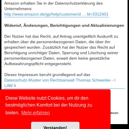
Amazon erhalten Sie in der Datenschutzerklärung des
Unternehmens:
http://www.amazon.de/gp/help/customer/d ... Id=3312401
Widerruf, Änderungen, Berichtigungen und Aktualisierungen
Der Nutzer hat das Recht, auf Antrag unentgeltlich Auskunft zu
erhalten über die personenbezogenen Daten, die über ihn
gespeichert wurden. Zusätzlich hat der Nutzer das Recht auf
Berichtigung unrichtiger Daten, Sperrung und Löschung seiner
personenbezogenen Daten, soweit dem keine gesetzliche
Aufbewahrungspflicht entgegensteht.
Dieses Impressum beruht grundlegend auf das
Datenschutz-Muster von Rechtsanwalt Thomas Schwenke - I
LAW it
Diese Website nutzt Cookies, um dir den
Nutzungsbedingungen und
bestmöglichen Komfort bei der Nutzung zu
Datenschutzerklärung
bieten.
Mehr erfahren
Du kannst die Nutzungsbedingungen und die Datenschutzrichtlinie hier nachlesen:
Nutzungsbedingungen
und
Datenschutzerklärung
Verstanden!