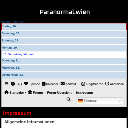
Paranormal.wien
Wochen-Übersicht
Freitag, 07.
Samstag, 08.
Sonntag, 09.
Montag, 10.
57. Geburtstag Michael
Dienstag, 11.
Mittwoch, 12.
Donnerstag, 13.
FAQ
Spende
Kalender
Kontakt
Registrieren
Anmelden
Startseite
Forum
Foren-Übersicht
Impressum
Suche
German
Impressum
Allgemeine Informationen