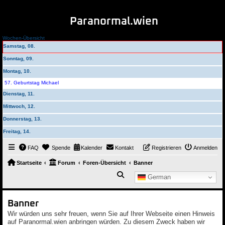
Paranormal.wien
Wochen-Übersicht
Samstag, 08.
Sonntag, 09.
Montag, 10.
57. Geburtstag Michael
Dienstag, 11.
Mittwoch, 12.
Donnerstag, 13.
Freitag, 14.
FAQ
Spende
Kalender
Kontakt
Registrieren
Anmelden
Startseite
Forum
Foren-Übersicht
Banner
Suche
German
Banner
Wir würden uns sehr freuen, wenn Sie auf Ihrer Webseite einen Hinweis
auf Paranormal.wien anbringen würden. Zu diesem Zweck haben wir