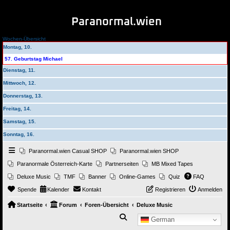
Paranormal.wien
Wochen-Übersicht
Montag, 10.
57. Geburtstag Michael
Dienstag, 11.
Mittwoch, 12.
Donnerstag, 13.
Freitag, 14.
Samstag, 15.
Sonntag, 16.
Paranormal.wien Casual SHOP
Paranormal.wien SHOP
Paranormale Österreich-Karte
Partnerseiten
MB Mixed Tapes
Deluxe Music
TMF
Banner
Online-Games
Quiz
FAQ
Spende
Kalender
Kontakt
Registrieren
Anmelden
Startseite
Forum
Foren-Übersicht
Deluxe Music
Suche
German