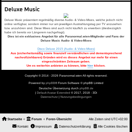
Deluxe Music
Deluxe Music präsentiert regelmäßig diverse Audio- & Video-Mixes, welche jedoch nicht
online verfügbar, sondern immer nur am jeweiligen Austrahlungstag per TV anzusehen
bzw. anzuhören sind. Diese Mixes sind auch nicht käuflich zu erwerben (diesbezüglich
habe ich bereits vor Längerem nachgefragt).
Dies ist ein exklusives Angebot für alle Paranormal.wien-Mitglieder und Fans der
Deluxe Music Audio- & Video-Mixes
Disco Deluxe 2015 (Audio- & Video-Mixes)
Aus (sicherheitsmäßig sowie finanziell verständlichen und dementsprechend
nachvollziehbaren) Gründen wird es dieses Angebot nur mehr für einen
eingeschränkten Zeitraum geben.
Um es weiterhin anbieten zu können, bitte
hier
klicken.
Copyright © 2014 - 2026 Paranormal.wien All rights reserved.
Powered by
phpBB
® Forum Software © phpBB Limited
Deutsche Übersetzung durch
phpBB.de
|
Default Avatar Extended
© 2017, 2018 - 3Di
Datenschutz
|
Nutzungsbedingungen
Startseite
Forum
Foren-Übersicht
Alle Zeiten sind
UTC+02:00
Kontakt
Impressum
Datenschutzerklärung
Alle Cookies löschen