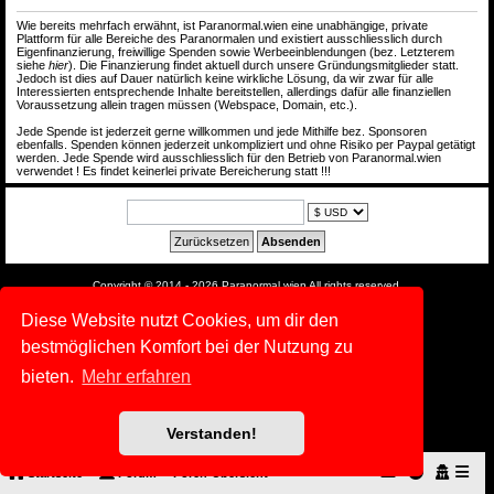
Wie bereits mehrfach erwähnt, ist Paranormal.wien eine unabhängige, private
Plattform für alle Bereiche des Paranormalen und existiert ausschliesslich durch
Eigenfinanzierung, freiwillige Spenden sowie Werbeeinblendungen (bez. Letzterem
siehe
hier
). Die Finanzierung findet aktuell durch unsere Gründungsmitglieder statt.
Jedoch ist dies auf Dauer natürlich keine wirkliche Lösung, da wir zwar für alle
Interessierten entsprechende Inhalte bereitstellen, allerdings dafür alle finanziellen
Voraussetzung allein tragen müssen (Webspace, Domain, etc.).
Jede Spende ist jederzeit gerne willkommen und jede Mithilfe bez. Sponsoren
ebenfalls. Spenden können jederzeit unkompliziert und ohne Risiko per Paypal getätigt
werden. Jede Spende wird ausschliesslich für den Betrieb von Paranormal.wien
verwendet ! Es findet keinerlei private Bereicherung statt !!!
Copyright © 2014 - 2026 Paranormal.wien All rights reserved.
Powered by
phpBB
® Forum Software © phpBB Limited
Diese Website nutzt Cookies, um dir den
Deutsche Übersetzung durch
phpBB.de
bestmöglichen Komfort bei der Nutzung zu
|
Default Avatar Extended
© 2017, 2018 - 3Di
Datenschutz
|
Nutzungsbedingungen
bieten.
Mehr erfahren
Verstanden!
Startseite
Forum
Foren-Übersicht