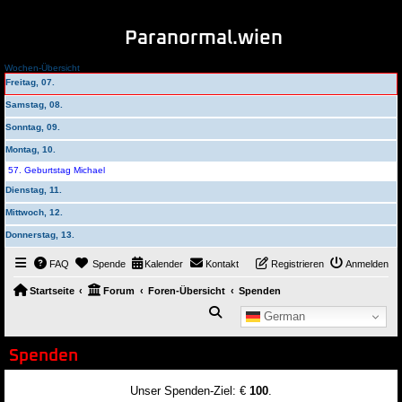
Paranormal.wien
Wochen-Übersicht
Freitag, 07.
Samstag, 08.
Sonntag, 09.
Montag, 10.
57. Geburtstag Michael
Dienstag, 11.
Mittwoch, 12.
Donnerstag, 13.
FAQ
Spende
Kalender
Kontakt
Registrieren
Anmelden
Startseite
Forum
Foren-Übersicht
Spenden
Suche
German
Spenden
Unser Spenden-Ziel: €
100
.