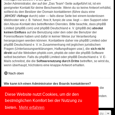
Jeder Administrator, der auf der „Das Team“-Seite aufgeführt ist, ist ein
geeigneter Kontakt für deine Beschwerde. Wenn du so keine Antwort erhältst,
solltest du den Besitzer der Domain kontaktieren (führe dazu eine
„WHOIS“-Abfrage
durch) oder — falls diese Seite bei einem kostenlosen
Webhoster wie z. B. Yahoo!, free.fr, funpic.de usw. liegt — den Support oder
den Abuse-Kontakt des betreffenden Dienstes. Bitte beachte, dass phpBB
Limited (phpBB.com) und phpBB Deutschland e. V. (phpBB.de)
absolut
keinen Einfluss
auf die Benutzung oder den oder die Benutzer der
Forensoftware haben und dafür in keiner Weise zur Verantwortung
herangezogen werden können. Kontaktiere daher nie phpBB Limited oder
phpBB Deutschland e. V. in Zusammenhang mit jeglichen juristischen
Fragen (Unterlassungserklärungen, Haftungsfragen usw.), die
sich nicht
direkt
auf die Websiten phpbb.com, phpbb.de oder die phpBB-Software
selbst beziehen. Falls du phpBB Limited oder phpBB Deutschland e. V. E-
Mails schreibst, die die
Softwarenutzung durch Dritte
betreffen, so wirst du,
wenn überhaupt, höchstens eine knappe Antwort erhalten.
Nach oben
Wie kann ich einen Administrator des Boards kontaktieren?
Alle Benutzer des Boards können das Kontaktformular nutzen, wenn die
Funktion durch die Board-Administration aktiviert wurde.
Diese Website nutzt Cookies, um dir den
Mitglieder des Boards können zusätzlich den Link „Das Team“ verwenden.
bestmöglichen Komfort bei der Nutzung zu
Nach oben
bieten.
Mehr erfahren
Gehe zu