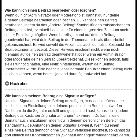
Wie kann ich einen Beitrag bearbeiten oder löschen?
Wenn du nicht Administrator oder Moderator bist, kannst du nur deine
eigenen Beiträge bearbeiten oder löschen. Du kannst einen Beitrag
bearbeiten, indem du das „Ändere Beitrag“-Symbol für den entsprechenden
Beitrag anklickst; eventuell ist dies nur für einen begrenzten Zeitraum nach
seiner Erstellung möglich. Wenn bereits jemand auf deinen Beitrag
geantwortet hat, wird dein Beitrag in der Themenansicht als überarbeitet
gekennzeichnet. Es wird sowohl die Anzahl als auch der letzte Zeitpunkt der
Bearbeitungen angezeigt. Dieser Hinweis erscheint nicht, wenn noch
niemand auf deinen Beitrag geantwortet hat oder wenn ein Administrator
oder Moderator deinen Beitrag überarbeitet hat. Diese können jedoch, falls
sie es für nötig halten, eine Notiz hinterlassen, warum dein Beitrag
überarbeitet wurde. Bitte beachte, dass normale Benutzer einen Beitrag nicht
löschen können, wenn bereits jemand darauf geantwortet hat.
Nach oben
Wie kann ich meinem Beitrag eine Signatur anfügen?
Um eine Signatur an deinen Beitrag anzufügen, musst du zunächst eine
solche in den Einstellungen in deinem persönlichen Bereich entwerfen.
Nachdem du die Signatur erstellt und gespeichert hast, kannst du in jedem
Beitrag das Kästchen „Signatur anhängen“ aktivieren. Du kannst eine
Signatur auch hinzufügen, indem du in deinem persönlichen Bereich das
standardmäßige Anhängen deiner Signatur aktivierst. Wenn du einen
einzelnen Beitrag dennoch ohne Signatur verfassen möchtest, so kannst du
dort einfach das Kontrollkästchen „Signatur anhängen“ wieder deaktivieren.