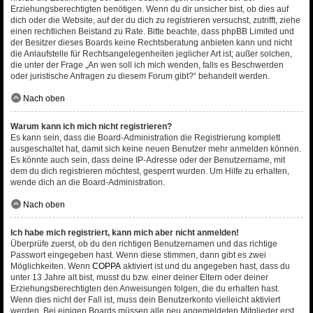
Erziehungsberechtigten benötigen. Wenn du dir unsicher bist, ob dies auf
dich oder die Website, auf der du dich zu registrieren versuchst, zutrifft, ziehe
einen rechtlichen Beistand zu Rate. Bitte beachte, dass phpBB Limited und
der Besitzer dieses Boards keine Rechtsberatung anbieten kann und nicht
die Anlaufstelle für Rechtsangelegenheiten jeglicher Art ist; außer solchen,
die unter der Frage „An wen soll ich mich wenden, falls es Beschwerden
oder juristische Anfragen zu diesem Forum gibt?“ behandelt werden.
Nach oben
Warum kann ich mich nicht registrieren?
Es kann sein, dass die Board-Administration die Registrierung komplett
ausgeschaltet hat, damit sich keine neuen Benutzer mehr anmelden können.
Es könnte auch sein, dass deine IP-Adresse oder der Benutzername, mit
dem du dich registrieren möchtest, gesperrt wurden. Um Hilfe zu erhalten,
wende dich an die Board-Administration.
Nach oben
Ich habe mich registriert, kann mich aber nicht anmelden!
Überprüfe zuerst, ob du den richtigen Benutzernamen und das richtige
Passwort eingegeben hast. Wenn diese stimmen, dann gibt es zwei
Möglichkeiten. Wenn
COPPA
aktiviert ist und du angegeben hast, dass du
unter 13 Jahre alt bist, musst du bzw. einer deiner Eltern oder deiner
Erziehungsberechtigten den Anweisungen folgen, die du erhalten hast.
Wenn dies nicht der Fall ist, muss dein Benutzerkonto vielleicht aktiviert
werden. Bei einigen Boards müssen alle neu angemeldeten Mitglieder erst