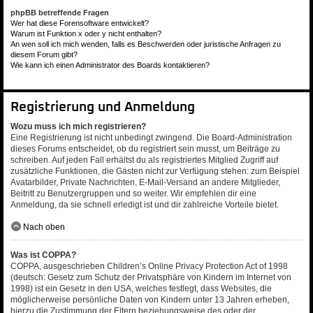
phpBB betreffende Fragen
Wer hat diese Forensoftware entwickelt?
Warum ist Funktion x oder y nicht enthalten?
An wen soll ich mich wenden, falls es Beschwerden oder juristische Anfragen zu
diesem Forum gibt?
Wie kann ich einen Administrator des Boards kontaktieren?
Registrierung und Anmeldung
Wozu muss ich mich registrieren?
Eine Registrierung ist nicht unbedingt zwingend. Die Board-Administration
dieses Forums entscheidet, ob du registriert sein musst, um Beiträge zu
schreiben. Auf jeden Fall erhältst du als registriertes Mitglied Zugriff auf
zusätzliche Funktionen, die Gästen nicht zur Verfügung stehen: zum Beispiel
Avatarbilder, Private Nachrichten, E-Mail-Versand an andere Mitglieder,
Beitritt zu Benutzergruppen und so weiter. Wir empfehlen dir eine
Anmeldung, da sie schnell erledigt ist und dir zahlreiche Vorteile bietet.
Nach oben
Was ist COPPA?
COPPA, ausgeschrieben Children’s Online Privacy Protection Act of 1998
(deutsch: Gesetz zum Schutz der Privatsphäre von Kindern im Internet von
1998) ist ein Gesetz in den USA, welches festlegt, dass Websites, die
möglicherweise persönliche Daten von Kindern unter 13 Jahren erheben,
hierzu die Zustimmung der Eltern beziehungsweise des oder der