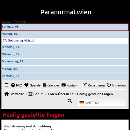
Paranormal.wien
Wochen-Übersicht
Sonntag, 09.
Montag, 10.
57. Geburtstag Michael
Dienstag, 11.
Mittwoch, 12.
Donnerstag, 13.
Freitag, 14.
Samstag, 15.
FAQ
Spende
Kalender
Kontakt
Registrieren
Anmelden
Startseite
Forum
Foren-Übersicht
Häufig gestellte Fragen
Suche
German
Häufig gestellte Fragen
Registrierung und Anmeldung