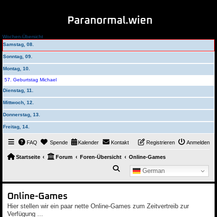
Paranormal.wien
Wochen-Übersicht
Samstag, 08.
Sonntag, 09.
Montag, 10.
57. Geburtstag Michael
Dienstag, 11.
Mittwoch, 12.
Donnerstag, 13.
Freitag, 14.
FAQ
Spende
Kalender
Kontakt
Registrieren
Anmelden
Startseite
Forum
Foren-Übersicht
Online-Games
Suche
German
Online-Games
Hier stellen wir ein paar nette Online-Games zum Zeitvertreib zur
Verfügung ...