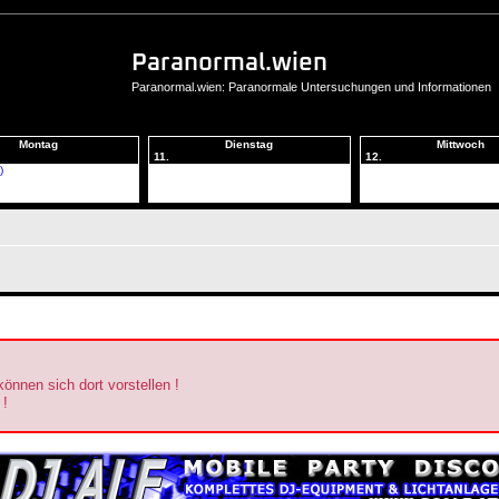
Paranormal.wien
Paranormal.wien: Paranormale Untersuchungen und Informationen
Montag
Dienstag
Mittwoch
11.
12.
)
können sich dort vorstellen !
 !