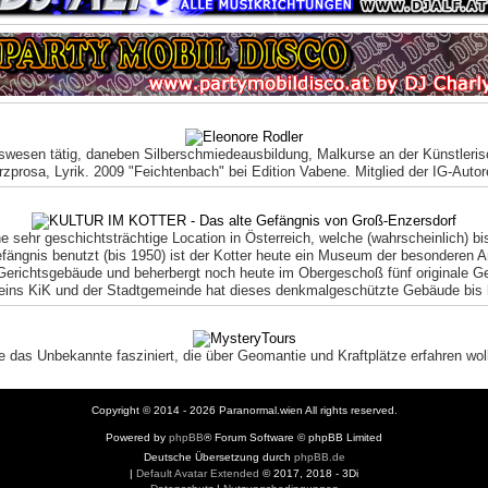
esen tätig, daneben Silberschmiedeausbildung, Malkurse an der Künstleris
rzprosa, Lyrik. 2009 "Feichtenbach" bei Edition Vabene. Mitglied der IG-Auto
e sehr geschichtsträchtige Location in Österreich, welche (wahrscheinlich) b
ängnis benutzt (bis 1950) ist der Kotter heute ein Museum der besonderen 
erichtsgebäude und beherbergt noch heute im Obergeschoß fünf originale Gefän
reins KiK und der Stadtgemeinde hat dieses denkmalgeschützte Gebäude bis
 die das Unbekannte fasziniert, die über Geomantie und Kraftplätze erfahren w
Copyright © 2014 - 2026 Paranormal.wien All rights reserved.
Powered by
phpBB
® Forum Software © phpBB Limited
Deutsche Übersetzung durch
phpBB.de
|
Default Avatar Extended
© 2017, 2018 - 3Di