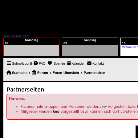
Wochen-Übersicht
Samstag
Sonntag
08.
09.
10.
Michael (57
Schnellzugriff
FAQ
Spende
Kalender
Kontakt
Startseite
Forum
Foren-Übersicht
Partnerseiten
Partnerseiten
Hinweis:
Paranormale Gruppen und Personen werden
hier
vorgestellt bzw. 
Mitglieder werden
hier
vorgestellt bzw. können sich dort vorstellen