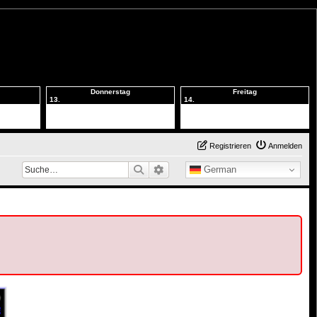
Donnerstag
Freitag
13.
14.
Registrieren
Anmelden
Suche
Erweiterte Suche
German