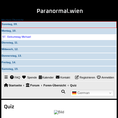
Paranormal.wien
Wochen-Übersicht
Sonntag, 09.
Montag, 10.
57. Geburtstag Michael
Dienstag, 11.
Mittwoch, 12.
Donnerstag, 13.
Freitag, 14.
Samstag, 15.
FAQ
Spende
Kalender
Kontakt
Registrieren
Anmelden
Startseite
Forum
Foren-Übersicht
Quiz
Suche
German
Quiz