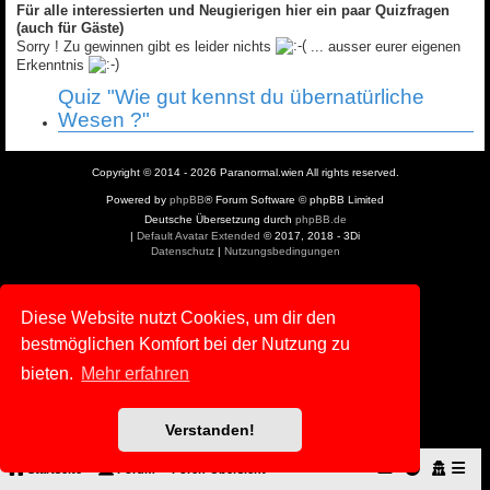
Für alle interessierten und Neugierigen hier ein paar Quizfragen
(auch für Gäste)
Sorry ! Zu gewinnen gibt es leider nichts
... ausser eurer eigenen
Erkenntnis
Quiz "Wie gut kennst du übernatürliche
Wesen ?"
Copyright © 2014 - 2026 Paranormal.wien All rights reserved.
Powered by
phpBB
® Forum Software © phpBB Limited
Deutsche Übersetzung durch
phpBB.de
|
Default Avatar Extended
© 2017, 2018 - 3Di
Datenschutz
|
Nutzungsbedingungen
Diese Website nutzt Cookies, um dir den
bestmöglichen Komfort bei der Nutzung zu
bieten.
Mehr erfahren
Verstanden!
Startseite
Forum
Foren-Übersicht